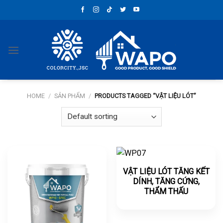
Skip
to
content
HOME
/
SẢN PHẨM
/
PRODUCTS TAGGED “VẬT LIỆU LÓT”
VẬT LIỆU LÓT TĂNG KẾT
DÍNH, TĂNG CỨNG,
THẨM THẤU